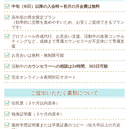
中旬（16日）以降の入会時＝初月の月会費は無料
高年収の男女限定プラン
（効率的に交際を進めやすいため、お安くご提供できるプラン
です）
プロフィール作成代行、お見合い支援、活動中の改善コンサル
ティングなど、成婚まで専属カウンセラーが不定休にて専属支
援
お見合いは無料・無制限可能
活動中の
カウンセラーへの相談は24時間、365日可能
完全オンライン＆夜間対応サポート
ご提出いただく書類について
住民票（３ケ月以内原本）
独身証明書（３ケ月内原本）
最終学歴証明書または卒業証書のコピー（短大卒以上の方必