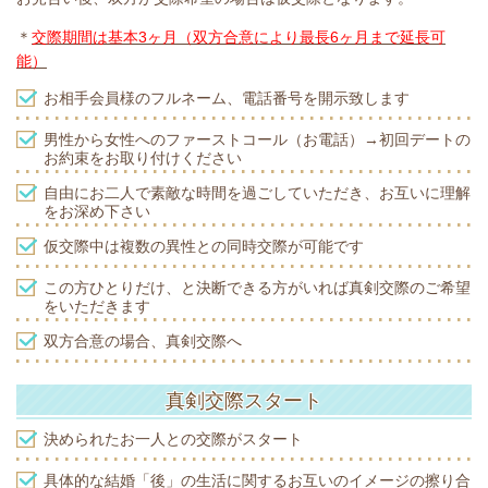
＊
交際期間は基本3ヶ月（双方合意により最長6ヶ月まで延長可
能）
お相手会員様のフルネーム、電話番号を開示致します
男性から女性へのファーストコール（お電話）→初回デートの
お約束をお取り付けください
自由にお二人で素敵な時間を過ごしていただき、お互いに理解
をお深め下さい
仮交際中は複数の異性との同時交際が可能です
この方ひとりだけ、と決断できる方がいれば真剣交際のご希望
をいただきます
双方合意の場合、真剣交際へ
真剣交際スタート
決められたお一人との交際がスタート
具体的な結婚「後」の生活に関するお互いのイメージの擦り合